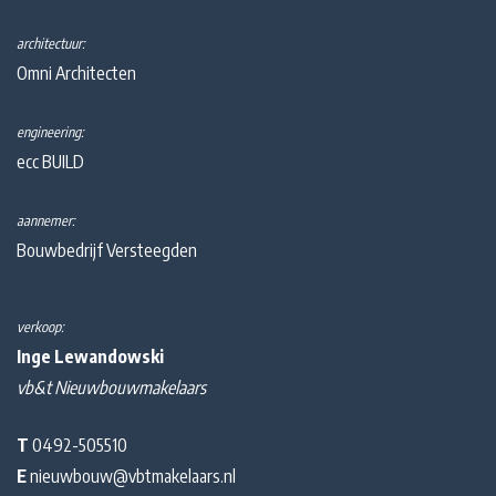
architectuur:
Omni Architecten
engineering:
ecc BUILD
aannemer:
Bouwbedrijf Versteegden
verkoop:
Inge Lewandowski
vb&t Nieuwbouwmakelaars
T
0492-505510
E
nieuwbouw@vbtmakelaars.nl