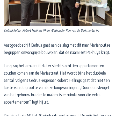
Ontwikkelaar Robert Hellings (l) en Wethouder Ron van de Berkmortel (r)
Vastgoedbedrijf Cedrus gaat aan de slag met dit naar Mariahoutse
begrippen omvangrijke bouwplan, dat de naam Het Pakhuys krijgt.
Lang zag het ernaar uit dat er slechts achttien appartementen
zouden komen aan de Mariastraat. Het wordt bijna het dubbele
aantal. Volgens Cedrus-eigenaar Robert Hellings gaat dat niet ten
koste van de grootte van deze koopwoningen. ,,Door een vleugel
van het gebouw breder te maken, is er ruimte voor die extra
appartementen”, legt hij uit.
Die zijn straks 50 tot 70 vierkante meter groot. De prijs ligt tussen