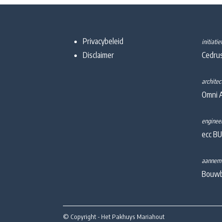
Privacybeleid
initiati
Disclaimer
Cedru
architec
Omni A
engineer
ecc BU
aannem
Bouwb
© Copyright - Het Pakhuys Mariahout