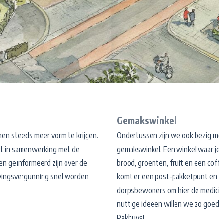
Gemakswinkel
n steeds meer vorm te krijgen.
Ondertussen zijn we ook bezig me
zet in samenwerking met de
gemakswinkel. Een winkel waar j
n geïnformeerd zijn over de
brood, groenten, fruit en een co
vingsvergunning snel worden
komt er een post-pakketpunt en i
dorpsbewoners om hier de medicij
nuttige ideeën willen we zo goed 
Pakhuys!