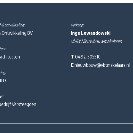
ef & ontwikkeling:
verkoop:
s Ontwikkeling BV
Inge Lewandowski
vb&t Nieuwbouwmakelaars
tuur:
rchitecten
T
0492-505510
E
nieuwbouw@vbtmakelaars.nl
ing:
ILD
er:
edrijf Versteegden