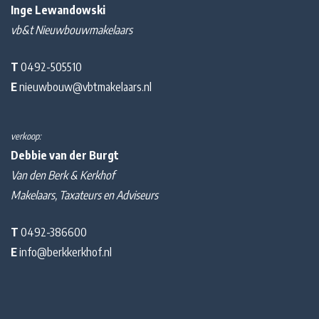
Inge Lewandowski
vb&t Nieuwbouwmakelaars
T
0492-505510
E
nieuwbouw@vbtmakelaars.nl
verkoop:
Debbie van der Burgt
Van den Berk & Kerkhof
Makelaars, Taxateurs en Adviseurs
T
0492-386600
E
info@berkkerkhof.nl